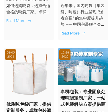
如何选购吨袋，选择合适
近年来，国内吨袋（集装
合格的吨袋厂家。卓群吨
袋、吨包）行业呈现 “强
袋厂家将吨袋厂家以及集
者愈强” 的集中度提升趋
Read More
装袋选购的...
势 —— 中国包装联合会数
据显示，2024 年国内...
Read More
01-05
12-28
2026
2025
卓群包装：专业固废处
理吨袋定制厂家，一站
式包装解决方案提供商
优质吨包袋厂家，提供
定制服务，卓群包装满