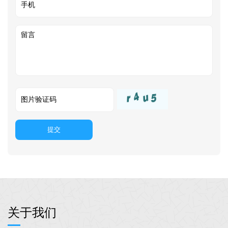
提交
关于我们