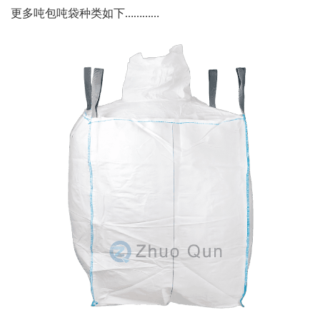
更多吨包吨袋种类如下…………