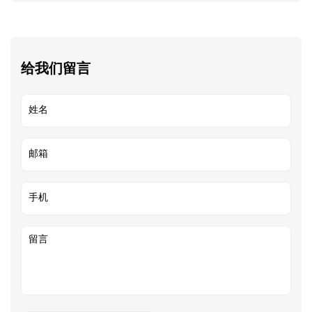
给我们留言