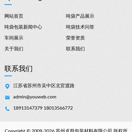
网站首页
吨袋产品展示
吨袋包装新闻中心
吨袋技术问答
车间展示
荣誉资质
关于我们
联系我们
联系我们
江苏省苏州市吴中区北官渡路
admin@youweb.com
18913147379 18013566772
Copyright © 2009-2026 苏州卓群包装材料有限公司 版权所