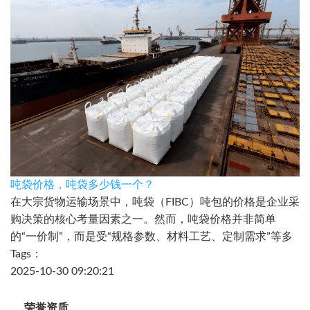
吨袋价格，吨袋多少钱一个？
在大宗货物运输场景中，吨袋（FIBC）吨包的价格是企业采
购决策的核心考量因素之一。然而，吨袋价格并非简单
的“一价制”，而是受“规格参数、材料工艺、定制需求”等多
Tags：
2025-10-30 09:20:21
荣誉资质