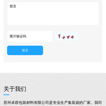
提交
关于我们
苏州卓群包装材料有限公司是专业生产集装袋的厂家。我司