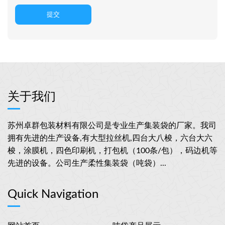
提交
关于我们
苏州卓群包装材料有限公司是专业生产集装袋的厂家。我司
拥有先进的生产设备,有大型拉丝机,四台大八梭，六台大六
梭，涂膜机，四色印刷机，打包机（100条/包），码边机等
先进的设备。公司生产柔性集装袋（吨袋）...
Quick Navigation